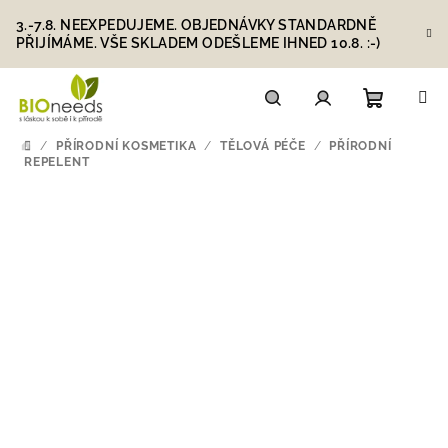
Přejít
3.-7.8. NEEXPEDUJEME. OBJEDNÁVKY STANDARDNĚ
na
PŘIJÍMÁME. VŠE SKLADEM ODEŠLEME IHNED 10.8. :-)
obsah
Nákupn
Hledat
Přihlášení
/
PŘÍRODNÍ KOSMETIKA
/
TĚLOVÁ PÉČE
/
PŘÍRODNÍ
DOMŮ
REPELENT
košík