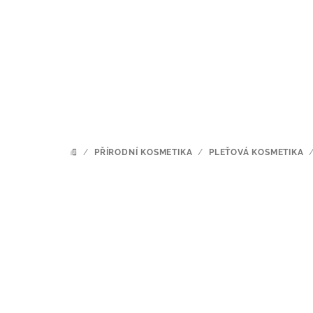
Přejít
na
obsah
/
PŘÍRODNÍ KOSMETIKA
/
PLEŤOVÁ KOSMETIKA
DOMŮ