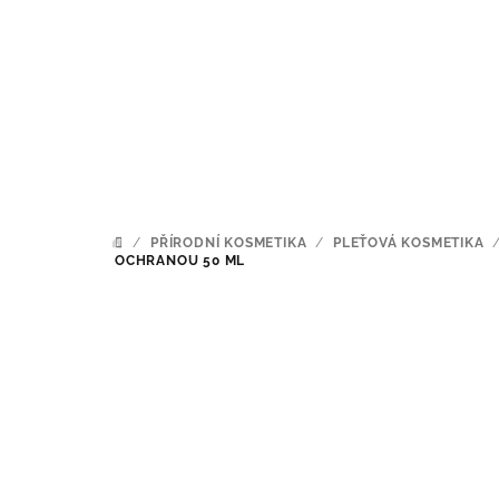
Přejít
na
obsah
/
PŘÍRODNÍ KOSMETIKA
/
PLEŤOVÁ KOSMETIKA
DOMŮ
OCHRANOU 50 ML