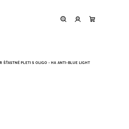
Hledat
Přihlášení
Nákupní
košík
 ŠŤASTNÉ PLETI S OLIGO - HA ANTI-BLUE LIGHT