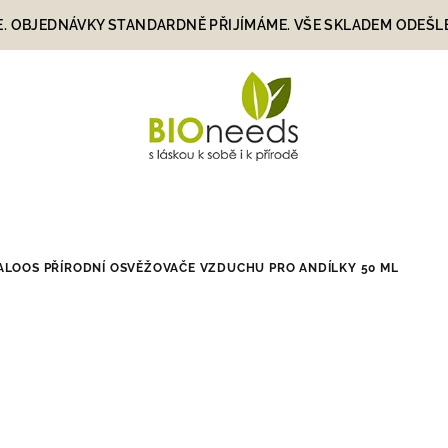
E. OBJEDNÁVKY STANDARDNĚ PŘIJÍMÁME. VŠE SKLADEM ODEŠLEME
ALOOS PŘÍRODNÍ OSVĚŽOVAČE VZDUCHU PRO ANDÍLKY 50 ML