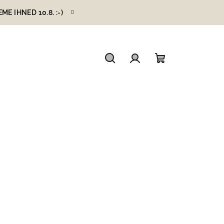
 IHNED 10.8. :-)
Hledat
Přihlášení
Nákupní
košík