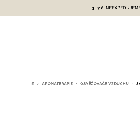
Přejít
3.-7.8. NEEXPEDUJEM
na
obsah
/
AROMATERAPIE
/
OSVĚŽOVAČE VZDUCHU
/
S
DOMŮ