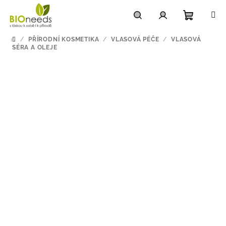
Přejít
na
obsah
Nákupn
Hledat
Přihlášení
/
PŘÍRODNÍ KOSMETIKA
/
VLASOVÁ PÉČE
/
VLASOVÁ
DOMŮ
SÉRA A OLEJE
košík