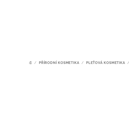
Přejít
na
obsah
/
PŘÍRODNÍ KOSMETIKA
/
PLEŤOVÁ KOSMETIKA
DOMŮ