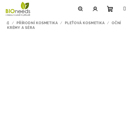
Přejít
na
obsah
Nákupn
Hledat
Přihlášení
/
PŘÍRODNÍ KOSMETIKA
/
PLEŤOVÁ KOSMETIKA
/
OČNÍ
DOMŮ
KRÉMY A SÉRA
košík