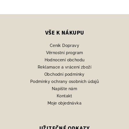
Z
á
p
VŠE K NÁKUPU
a
Ceník Dopravy
t
Věrnostní program
í
Hodnocení obchodu
Reklamace a vrácení zboží
Obchodní podmínky
Podmínky ochrany osobních údajů
Napište nám
Kontakt
Moje objednávka
UŽITEČNÉ ODKAZY