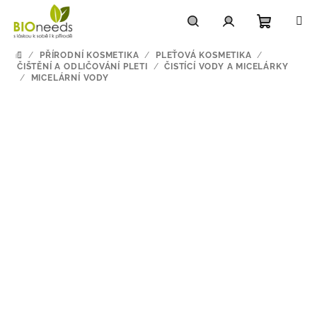
Přejít
na
obsah
Nákupn
Hledat
Přihlášení
/
PŘÍRODNÍ KOSMETIKA
/
PLEŤOVÁ KOSMETIKA
/
DOMŮ
ČIŠTĚNÍ A ODLIČOVÁNÍ PLETI
/
ČISTÍCÍ VODY A MICELÁRKY
/
MICELÁRNÍ VODY
košík