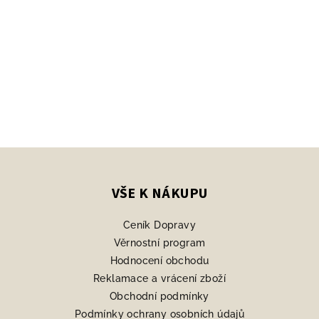
Z
á
p
VŠE K NÁKUPU
a
Ceník Dopravy
t
Věrnostní program
í
Hodnocení obchodu
Reklamace a vrácení zboží
Obchodní podmínky
Podmínky ochrany osobních údajů