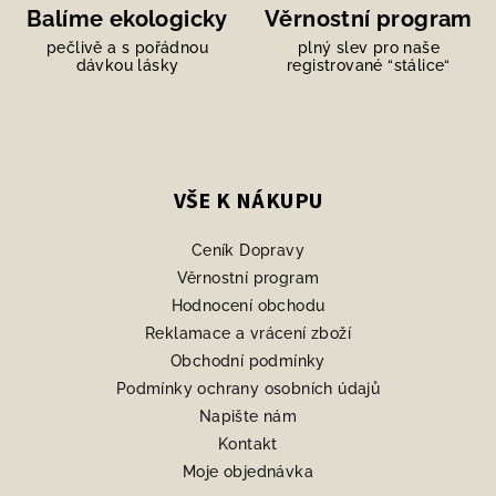
Balíme ekologicky
Věrnostní program
pečlivě a s pořádnou
plný slev pro naše
dávkou lásky
registrované “stálice“
Z
á
p
VŠE K NÁKUPU
a
Ceník Dopravy
t
Věrnostní program
í
Hodnocení obchodu
Reklamace a vrácení zboží
Obchodní podmínky
Podmínky ochrany osobních údajů
Napište nám
Kontakt
Moje objednávka