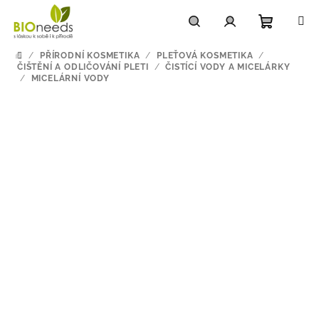
Přejít
na
obsah
Nákupn
Hledat
Přihlášení
/
PŘÍRODNÍ KOSMETIKA
/
PLEŤOVÁ KOSMETIKA
/
DOMŮ
ČIŠTĚNÍ A ODLIČOVÁNÍ PLETI
/
ČISTÍCÍ VODY A MICELÁRKY
/
MICELÁRNÍ VODY
košík