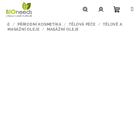
Přejít
na
obsah
Nákupn
Hledat
Přihlášení
/
PŘÍRODNÍ KOSMETIKA
/
TĚLOVÁ PÉČE
/
TĚLOVÉ A
DOMŮ
MASÁŽNÍ OLEJE
/
MASÁŽNÍ OLEJE
košík