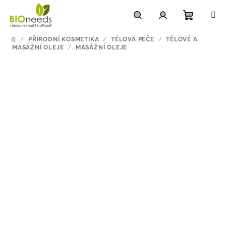
Přejít
na
obsah
Nákupn
Hledat
Přihlášení
/
PŘÍRODNÍ KOSMETIKA
/
TĚLOVÁ PÉČE
/
TĚLOVÉ A
DOMŮ
MASÁŽNÍ OLEJE
/
MASÁŽNÍ OLEJE
košík