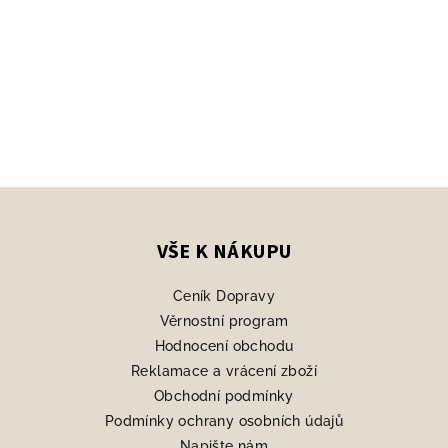
Z
á
p
VŠE K NÁKUPU
a
Ceník Dopravy
t
Věrnostní program
í
Hodnocení obchodu
Reklamace a vrácení zboží
Obchodní podmínky
Podmínky ochrany osobních údajů
Napište nám