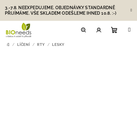
Přejít
3.-7.8. NEEXPEDUJEME. OBJEDNÁVKY STANDARDNĚ
na
PŘIJÍMÁME. VŠE SKLADEM ODEŠLEME IHNED 10.8. :-)
obsah
Nákupn
Hledat
Přihlášení
/
LÍČENÍ
/
RTY
/
LESKY
DOMŮ
košík