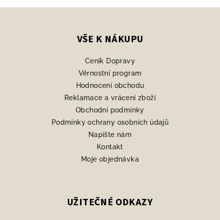
Z
á
p
VŠE K NÁKUPU
a
Ceník Dopravy
t
Věrnostní program
í
Hodnocení obchodu
Reklamace a vrácení zboží
Obchodní podmínky
Podmínky ochrany osobních údajů
Napište nám
Kontakt
Moje objednávka
UŽITEČNÉ ODKAZY