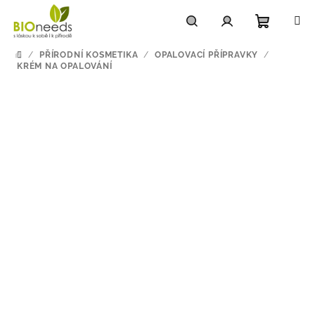
Přejít
na
obsah
Nákupn
Hledat
Přihlášení
/
PŘÍRODNÍ KOSMETIKA
/
OPALOVACÍ PŘÍPRAVKY
/
DOMŮ
KRÉM NA OPALOVÁNÍ
košík