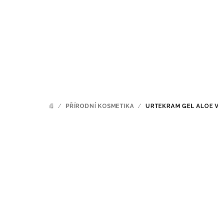
Přejít
na
obsah
/
PŘÍRODNÍ KOSMETIKA
/
URTEKRAM GEL ALOE V
DOMŮ