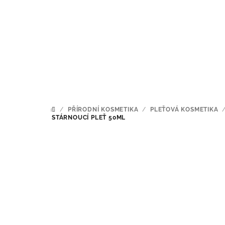
Přejít
na
obsah
/
PŘÍRODNÍ KOSMETIKA
/
PLEŤOVÁ KOSMETIKA
DOMŮ
STÁRNOUCÍ PLEŤ 50ML