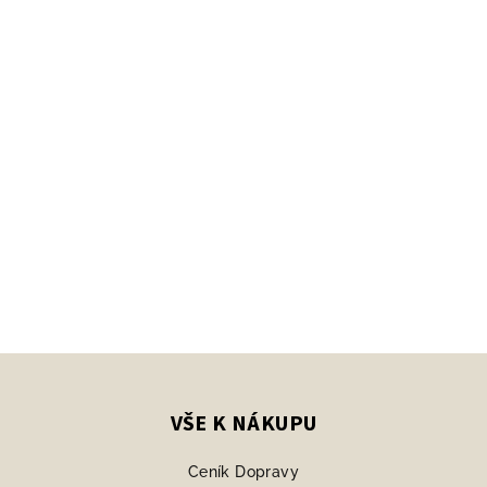
Z
á
p
VŠE K NÁKUPU
a
Ceník Dopravy