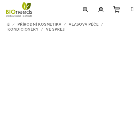
Přejít
na
obsah
Nákupn
Hledat
Přihlášení
/
PŘÍRODNÍ KOSMETIKA
/
VLASOVÁ PÉČE
/
DOMŮ
KONDICIONÉRY
/
VE SPREJI
košík