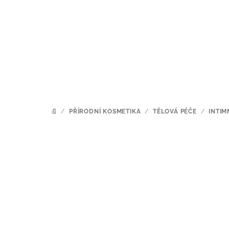
Přejít
na
obsah
/
PŘÍRODNÍ KOSMETIKA
/
TĚLOVÁ PÉČE
/
INTIM
DOMŮ