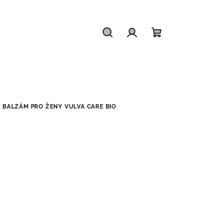
Hledat
Přihlášení
Nákupní
košík
Í BALZÁM PRO ŽENY VULVA CARE BIO