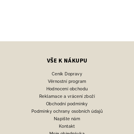
Z
á
p
VŠE K NÁKUPU
a
Ceník Dopravy
t
Věrnostní program
í
Hodnocení obchodu
Reklamace a vrácení zboží
Obchodní podmínky
Podmínky ochrany osobních údajů
Napište nám
Kontakt
Moje objednávka