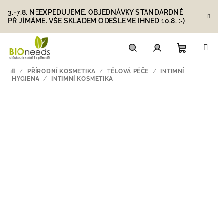
Přejít
3.-7.8. NEEXPEDUJEME. OBJEDNÁVKY STANDARDNĚ
na
PŘIJÍMÁME. VŠE SKLADEM ODEŠLEME IHNED 10.8. :-)
obsah
Nákupn
Hledat
Přihlášení
/
PŘÍRODNÍ KOSMETIKA
/
TĚLOVÁ PÉČE
/
INTIMNÍ
DOMŮ
HYGIENA
/
INTIMNÍ KOSMETIKA
košík