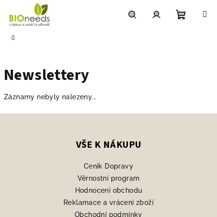
Přejít
na
obsah
Nákupn
Hledat
Přihlášení
DOMŮ
košík
Newslettery
Záznamy nebyly nalezeny...
Z
á
p
VŠE K NÁKUPU
a
Ceník Dopravy
t
Věrnostní program
í
Hodnocení obchodu
Reklamace a vrácení zboží
Obchodní podmínky