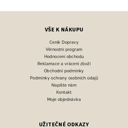
Z
á
p
VŠE K NÁKUPU
a
Ceník Dopravy
t
Věrnostní program
í
Hodnocení obchodu
Reklamace a vrácení zboží
Obchodní podmínky
Podmínky ochrany osobních údajů
Napište nám
Kontakt
Moje objednávka
UŽITEČNÉ ODKAZY