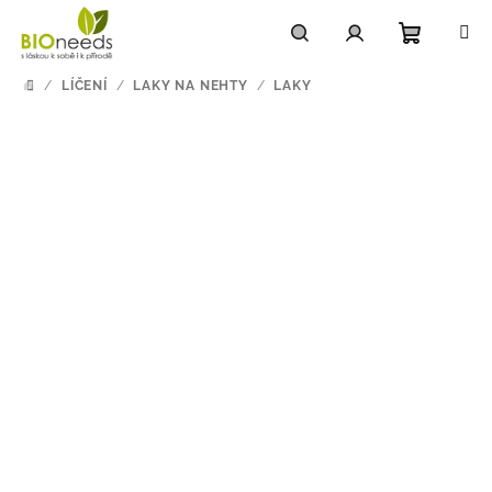
Přejít
na
obsah
Nákupn
Hledat
Přihlášení
/
LÍČENÍ
/
LAKY NA NEHTY
/
LAKY
DOMŮ
košík