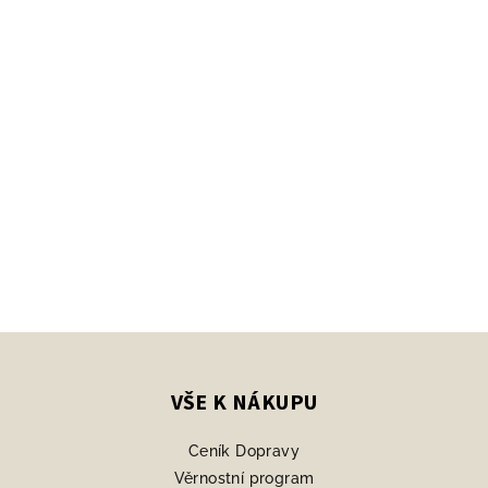
Z
á
p
VŠE K NÁKUPU
a
Ceník Dopravy
t
Věrnostní program