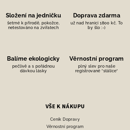
Složení na jedničku
Doprava zdarma
šetrné k přírodě, pokožce,
už nad hranici 1800 kč. To
netestováno na zvířatech
by šlo :-)
Balíme ekologicky
Věrnostní program
pečlivě a s pořádnou
plný slev pro naše
dávkou lásky
registrované “stálice“
Z
á
p
VŠE K NÁKUPU
a
Ceník Dopravy
t
Věrnostní program