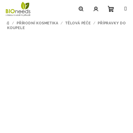
Přejít
na
obsah
Nákupn
Hledat
Přihlášení
/
PŘÍRODNÍ KOSMETIKA
/
TĚLOVÁ PÉČE
/
PŘÍPRAVKY DO
DOMŮ
KOUPELE
košík