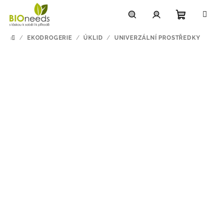
Přejít
na
obsah
Nákupn
Hledat
Přihlášení
/
EKODROGERIE
/
ÚKLID
/
UNIVERZÁLNÍ PROSTŘEDKY
DOMŮ
košík