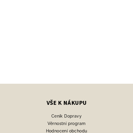
Z
á
p
VŠE K NÁKUPU
a
Ceník Dopravy
t
Věrnostní program
í
Hodnocení obchodu