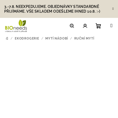
Přejít
3.-7.8. NEEXPEDUJEME. OBJEDNÁVKY STANDARDNĚ
na
PŘIJÍMÁME. VŠE SKLADEM ODEŠLEME IHNED 10.8. :-)
obsah
Nákupn
Hledat
Přihlášení
/
EKODROGERIE
/
MYTÍ NÁDOBÍ
/
RUČNÍ MYTÍ
DOMŮ
košík