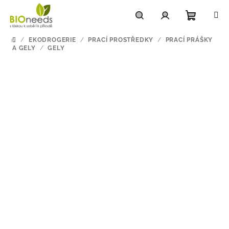
Přejít
na
obsah
Nákupn
Hledat
Přihlášení
/
EKODROGERIE
/
PRACÍ PROSTŘEDKY
/
PRACÍ PRÁŠKY
DOMŮ
A GELY
/
GELY
košík