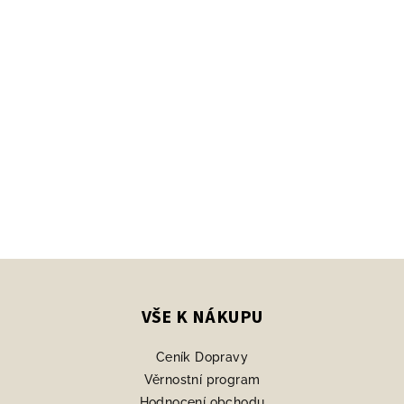
Z
á
p
VŠE K NÁKUPU
a
Ceník Dopravy
t
Věrnostní program
í
Hodnocení obchodu