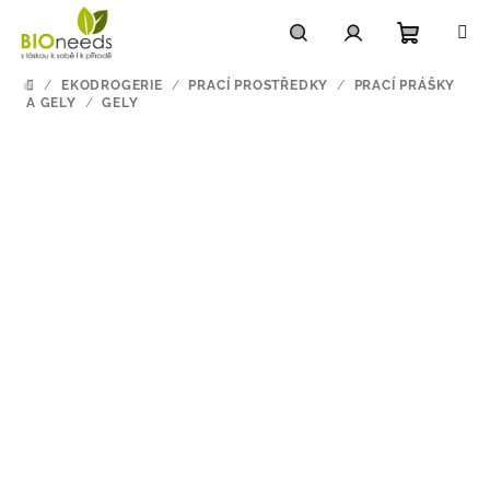
Přejít
na
obsah
Nákupn
Hledat
Přihlášení
/
EKODROGERIE
/
PRACÍ PROSTŘEDKY
/
PRACÍ PRÁŠKY
DOMŮ
A GELY
/
GELY
košík