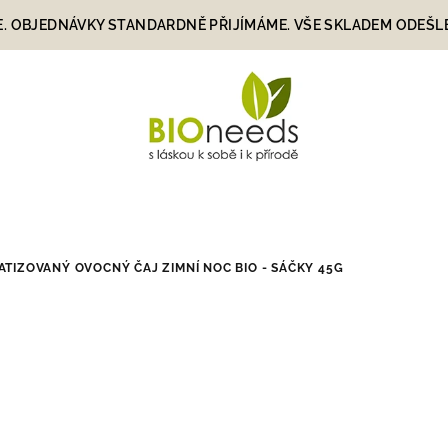
E. OBJEDNÁVKY STANDARDNĚ PŘIJÍMÁME. VŠE SKLADEM ODEŠLEME
IZOVANÝ OVOCNÝ ČAJ ZIMNÍ NOC BIO - SÁČKY 45G