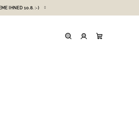
 IHNED 10.8. :-)
Hledat
Přihlášení
Nákupní
košík