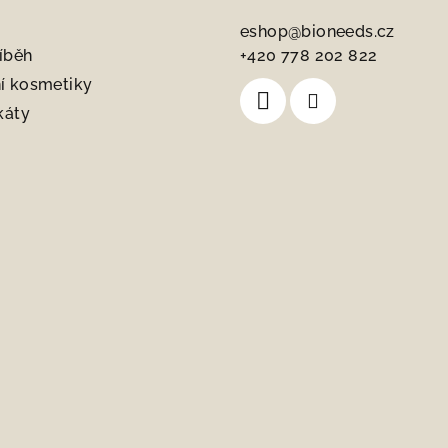
eshop
@
bioneeds.cz
íběh
+420 778 202 822
í kosmetiky
káty