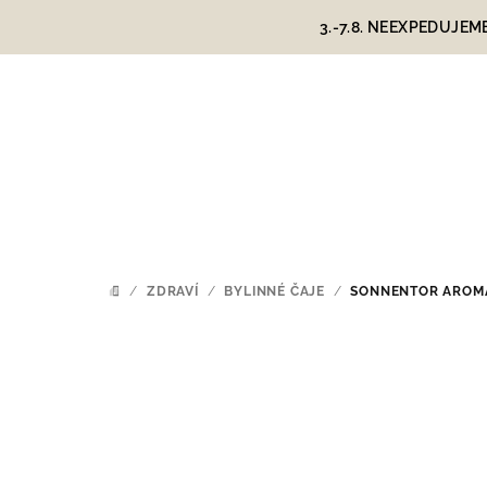
Přejít
3.-7.8. NEEXPEDUJEM
na
obsah
/
ZDRAVÍ
/
BYLINNÉ ČAJE
/
SONNENTOR AROMAT
DOMŮ