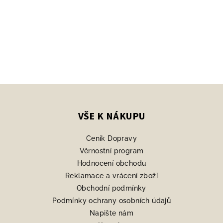
Z
á
p
VŠE K NÁKUPU
a
Ceník Dopravy
t
Věrnostní program
í
Hodnocení obchodu
Reklamace a vrácení zboží
Obchodní podmínky
Podmínky ochrany osobních údajů
Napište nám