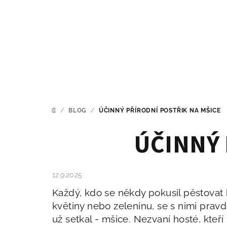
Přejít
na
obsah
/
BLOG
/
ÚČINNÝ PŘÍRODNÍ POSTŘIK NA MŠICE
DOMŮ
ÚČINNÝ 
12.9.2025
Každý, kdo se někdy pokusil pěstovat 
květiny nebo zeleninu, se s nimi pra
už setkal - mšice. Nezvaní hosté, kteří