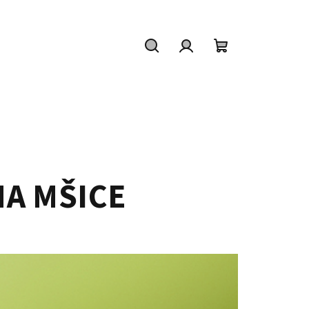
Hledat
Přihlášení
Nákupní
košík
NA MŠICE