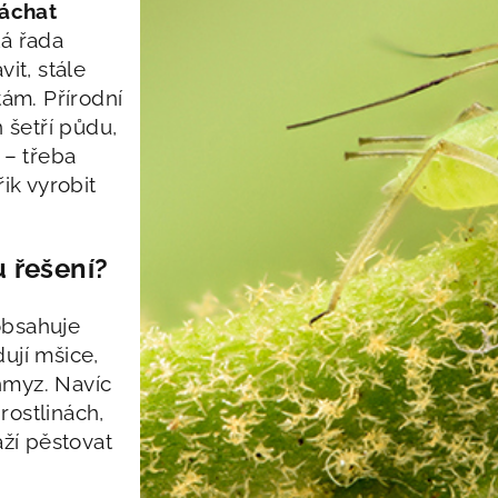
áchat
lá řada
it, stále
tám. Přírodní
 šetří půdu,
 – třeba
ik vyrobit
 řešení?
obsahuje
dují mšice,
 hmyz. Navíc
rostlinách,
aží pěstovat