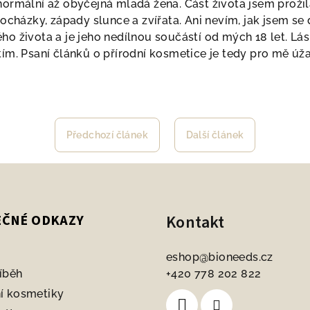
ormální až obyčejná mladá žena. Část života jsem prožila
rocházky, západy slunce a zvířata. Ani nevím, jak jsem s
ho života a je jeho nedílnou součástí od mých 18 let. Lá
tím. Psaní článků o přírodní kosmetice je tedy pro mě ú
Předchozí článek
Další článek
Kontakt
EČNÉ ODKAZY
eshop
@
bioneeds.cz
íběh
+420 778 202 822
í kosmetiky