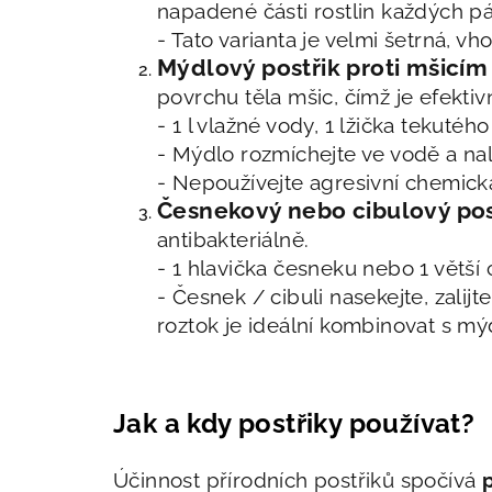
napadené části rostlin každých pá
- Tato varianta je velmi šetrná, vho
Mýdlový postřik proti mšicím
povrchu těla mšic, čímž je efektiv
- 1 l vlažné vody, 1 lžička tekuté
- Mýdlo rozmíchejte ve vodě a nal
- Nepoužívejte agresivní chemick
Česnekový nebo cibulový pos
antibakteriálně.
- 1 hlavička česneku nebo 1 větší c
- Česnek / cibuli nasekejte, zalij
roztok je ideální kombinovat s mý
Jak a kdy postřiky používat?
Účinnost přírodních postřiků spočívá