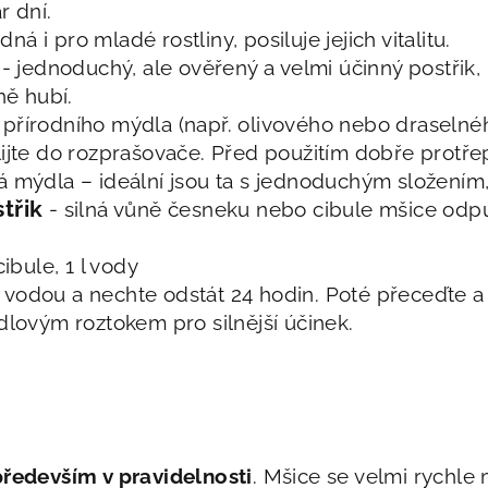
r dní.
dná i pro mladé rostliny, posiluje jejich vitalitu.
- jednoduchý, ale ověřený a velmi účinný postřik, 
ně hubí.
ho přírodního mýdla (např. olivového nebo draselné
ijte do rozprašovače. Před použitím dobře protřep
á mýdla – ideální jsou ta s jednoduchým složením
třik
- silná vůně česneku nebo cibule mšice odp
ibule, 1 l vody
te vodou a nechte odstát 24 hodin. Poté přeceďte a 
dlovým roztokem pro silnější účinek.
především v pravidelnosti
. Mšice se velmi rychle 