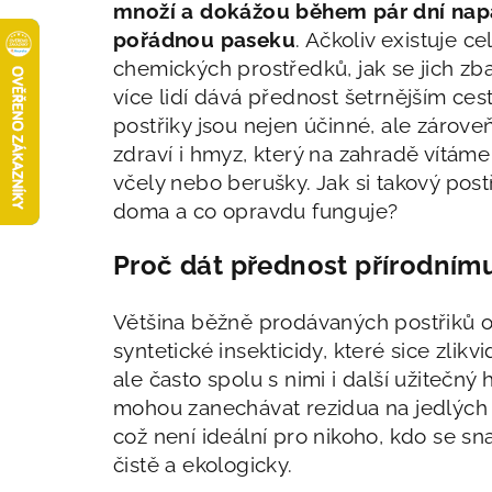
množí a dokážou během pár dní nap
pořádnou paseku
. Ačkoliv existuje ce
chemických prostředků, jak se jich zbav
více lidí dává přednost šetrnějším ces
postřiky jsou nejen účinné, ale zároveň
zdraví i hmyz, který na zahradě vítáme
včely nebo berušky. Jak si takový postř
doma a co opravdu funguje?
Proč dát přednost přírodnímu
Většina běžně prodávaných postřiků 
syntetické insekticidy, které sice zlikvi
ale často spolu s nimi i další užitečný
mohou zanechávat rezidua na jedlých 
což není ideální pro nikoho, kdo se sn
čistě a ekologicky.