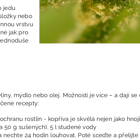
o jedu
složky nebo
annou vrstvu
čné jak pro
e jednoduše
iny, mýdlo nebo olej. Možností je více – a dají se
dčené recepty:
ochranu rostlin - kopřiva je skvělá nejen jako hno
a 50 g sušených), 5 l studené vody
 a nechte 24 hodin louhovat. Poté sceďte a přelijte