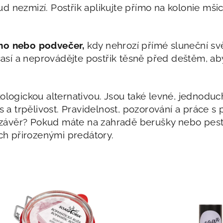
 nezmizí. Postřik aplikujte přímo na kolonie mšic
áno nebo podvečer,
kdy nehrozí přímé sluneční svě
počasí a neprovádějte postřik těsně před deštěm, a
kologickou alternativou. Jsou také levné, jednodu
s a trpělivost. Pravidelnost, pozorování a práce s p
a závěr? Pokud máte na zahradě berušky nebo pestř
ich přirozenými predátory.