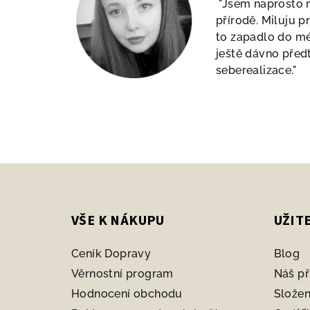
"Jsem naprosto n
přírodě. Miluju p
to zapadlo do mé
ještě dávno před
seberealizace."
Z
á
VŠE K NÁKUPU
UŽIT
p
a
Ceník Dopravy
Blog
t
Věrnostní program
Náš př
Hodnocení obchodu
Složen
í