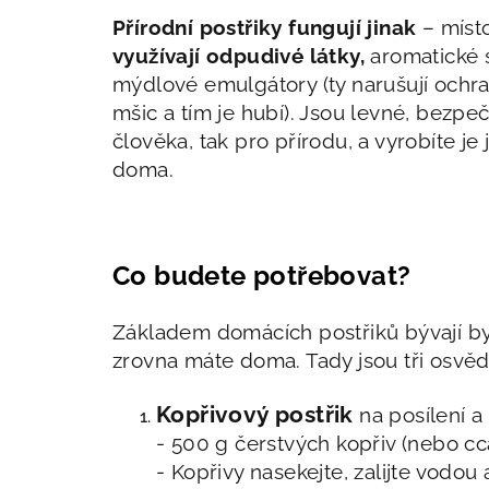
Přírodní postřiky fungují jinak
– míst
využívají odpudivé látky,
aromatické 
mýdlové emulgátory (ty narušují ochr
mšic a tím je hubí). Jsou levné, bezpe
člověka, tak pro přírodu, a vyrobíte j
doma.
Co budete potřebovat?
Základem domácích postřiků bývají byl
zrovna máte doma. Tady jsou tři osvě
Kopřivový postřik
na posílení a 
- 500 g čerstvých kopřiv (nebo cc
- Kopřivy nasekejte, zalijte vodou