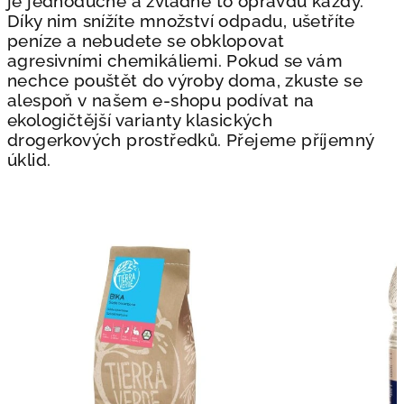
je jednoduché a zvládne to opravdu každý.
Díky nim
snížíte množství odpadu, ušetříte
peníze a nebudete se obklopovat
agresivními
chemikáliemi. Pokud se vám
nechce pouštět do výroby doma, zkuste se
alespoň
v našem e-shopu podívat na
ekologičtější varianty klasických
drogerkových
prostředků. Přejeme příjemný
úklid.