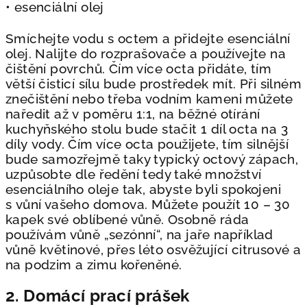
• esenciální olej
Smíchejte vodu s octem a přidejte esenciální
olej. Nalijte do rozprašovače a
používejte na
čištění povrchů. Čím více octa přidáte, tím
větší čisticí sílu bude
prostředek mít. Při silném
znečištění nebo třeba vodním kameni můžete
naředit až
v poměru 1:1, na běžné otírání
kuchyňského stolu bude stačit 1 díl octa na 3
díly
vody. Čím více octa použijete, tím silnější
bude samozřejmě taky typický octový
zápach,
uzpůsobte dle ředění tedy také množství
esenciálního oleje tak, abyste byli
spokojeni
s vůní vašeho domova. Můžete použít 10 – 30
kapek své oblíbené vůně.
Osobně ráda
používám vůně „sezónní“, na jaře například
vůně květinové, přes léto
osvěžující
citrusové a
na podzim a zimu kořeněné.
2. Domácí prací prášek