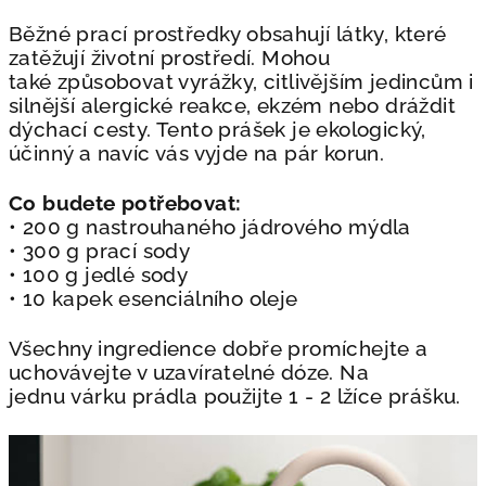
Běžné prací prostředky obsahují látky, které
zatěžují životní prostředí. Mohou
také
způsobovat vyrážky, citlivějším jedincům i
silnější alergické reakce, ekzém nebo
dráždit
dýchací cesty. Tento prášek je ekologický,
účinný a navíc vás vyjde na pár
korun.
Co budete potřebovat:
• 200 g nastrouhaného jádrového mýdla
• 300 g prací sody
• 100 g jedlé sody
• 10 kapek esenciálního oleje
Všechny ingredience dobře promíchejte a
uchovávejte v uzavíratelné dóze. Na
jednu
várku prádla použijte 1 - 2 lžíce prášku.