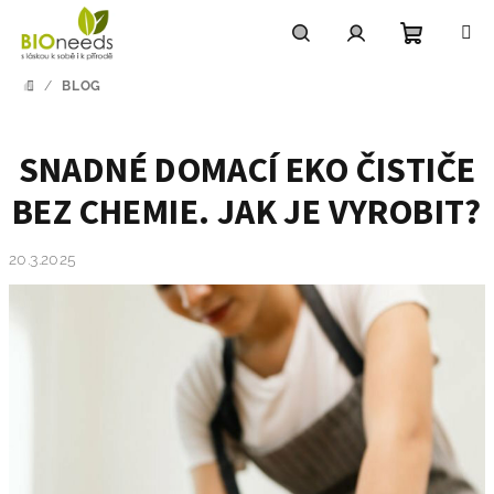
Přejít
na
obsah
Nákupn
Hledat
Přihlášení
/
BLOG
DOMŮ
košík
SNADNÉ DOMACÍ EKO ČISTIČE
BEZ CHEMIE. JAK JE VYROBIT?
20.3.2025