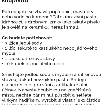
koupelnu
Potřebujete se zbavit připálenin, mastnoty
nebo vodního kamene? Tato abrazivní
pasta
(drhnoucí, s drobnými zrnky jako tekutý písek)
je skvělá na keramiku, nerez i
smalt.
Co budete potřebovat:
• 3 lžíce jedlé sody
• 1 lžíci tekutého kastilského nebo jádrového
mýdla
• 1 lžičku citronové šťávy
• 10 kapek esenciálního oleje
Smíchejte jedlou sodu s mýdlem a citronovou
šťávou, dokud nevznikne pasta.
Přidejte
esenciální olej pro vůni a antibakteriální
účinek. Naneste houbičkou na
znečištěná
místa, nechte pár minut působit a setřete
vlhkým hadříkem.
Vyrobit si vlastní eko čističe