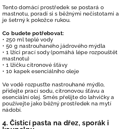
Tento domácí prostředek se postará o
mastnotu, poradí si s běžnými nečistotami a
je
šetrný k pokožce rukou.
Co budete potřebovat:
• 250 ml teplé vody
• 50 g nastrouhaného jádrového mýdla
• 1 lžíci prací sody (pomáhá lépe rozpouštět
mastnotu)
• 1 lžičku citronové šťávy
• 10 kapek esenciálního oleje
Ve vodě rozpusťte nastrouhané mýdlo,
přidejte prací sodu, citronovou šťávu a
esenciální olej. Směs přelijte do lahvičky a
používejte jako běžný prostředek na mytí
nádobí.
4. Čisticí pasta na dřez, sporák i