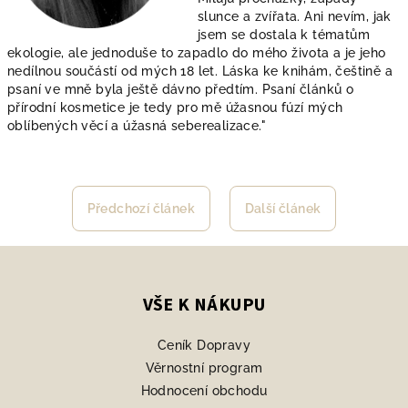
slunce a zvířata. Ani nevím, jak
jsem se dostala k tématům
ekologie, ale jednoduše to zapadlo do mého života a je jeho
nedílnou součástí od mých 18 let. Láska ke knihám, češtině a
psaní ve mně byla ještě dávno předtím. Psaní článků o
přírodní kosmetice je tedy pro mě úžasnou fúzí mých
oblíbených věcí a úžasná seberealizace."
Předchozí článek
Další článek
Z
á
p
VŠE K NÁKUPU
a
Ceník Dopravy
t
Věrnostní program
í
Hodnocení obchodu