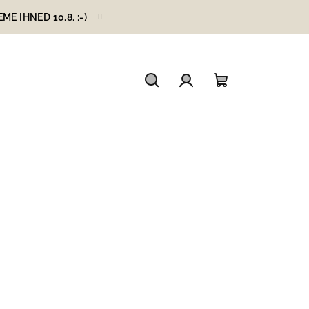
 IHNED 10.8. :-)
Hledat
Přihlášení
Nákupní
košík