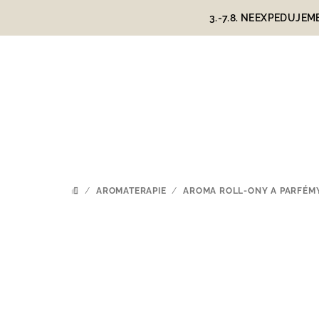
Přejít
3.-7.8. NEEXPEDUJEM
na
obsah
/
AROMATERAPIE
/
AROMA ROLL-ONY A PARFÉM
DOMŮ