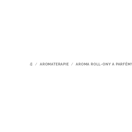
Přejít
na
obsah
/
AROMATERAPIE
/
AROMA ROLL-ONY A PARFÉM
DOMŮ