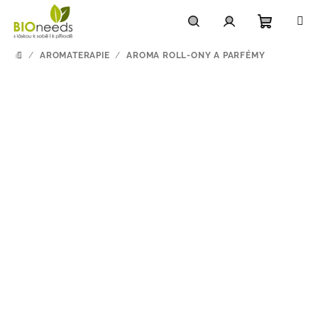
Přejít
na
obsah
Nákupn
Hledat
Přihlášení
/
AROMATERAPIE
/
AROMA ROLL-ONY A PARFÉMY
DOMŮ
košík