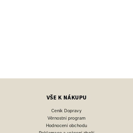
Z
á
p
VŠE K NÁKUPU
a
Ceník Dopravy
t
Věrnostní program
í
Hodnocení obchodu