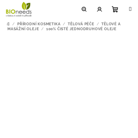
Přejít
na
obsah
Nákupn
Hledat
Přihlášení
/
PŘÍRODNÍ KOSMETIKA
/
TĚLOVÁ PÉČE
/
TĚLOVÉ A
DOMŮ
MASÁŽNÍ OLEJE
/
100% ČISTÉ JEDNODRUHOVÉ OLEJE
košík