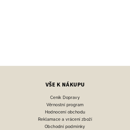
Z
á
p
VŠE K NÁKUPU
a
Ceník Dopravy
t
Věrnostní program
í
Hodnocení obchodu
Reklamace a vrácení zboží
Obchodní podmínky