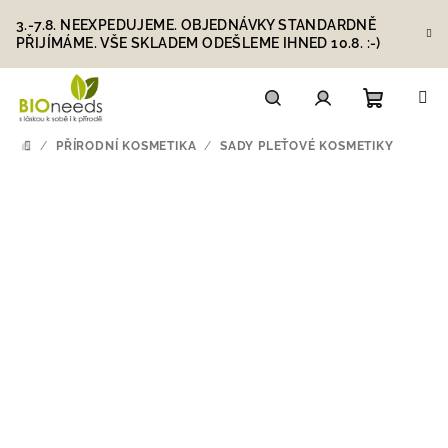
Přejít
3.-7.8. NEEXPEDUJEME. OBJEDNÁVKY STANDARDNĚ
na
PŘIJÍMÁME. VŠE SKLADEM ODEŠLEME IHNED 10.8. :-)
obsah
Nákupn
Hledat
Přihlášení
/
PŘÍRODNÍ KOSMETIKA
/
SADY PLEŤOVÉ KOSMETIKY
DOMŮ
košík