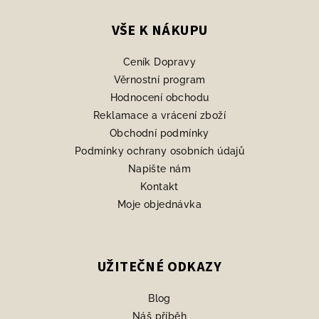
á
p
VŠE K NÁKUPU
a
Ceník Dopravy
t
Věrnostní program
í
Hodnocení obchodu
Reklamace a vrácení zboží
Obchodní podmínky
Podmínky ochrany osobních údajů
Napište nám
Kontakt
Moje objednávka
UŽITEČNÉ ODKAZY
Blog
Náš příběh